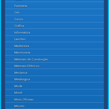
Funerária
Gás
Gesso
Gráfica
Informática
Lanches
Madeireira
Marmoraria
Materiais de Construção
Materiais Elétricos
Mecânica
Metalúrgica
Moda
Motel
Moto Oficinas
Móveis