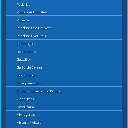
Padarias
Pintura Automotiva
Pizzaria
Produtos de Limpeza
Produtos Naturais
Psicólogos
Restaurante
Sacolão
Salão de Beleza
Serralheria
Terraplanagem
Trailer / Casa Sobre Rodas
Uniformes
Veterinária
Vidraçarias
Vistoria Veicular