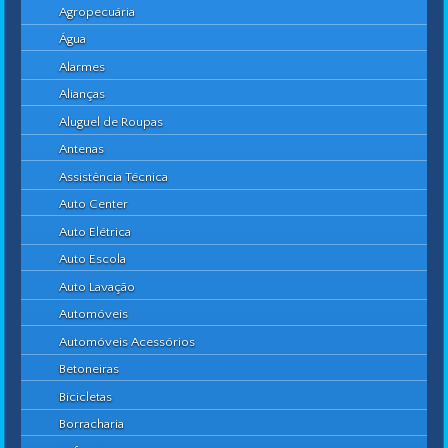
Agropecuária
Água
Alarmes
Alianças
Aluguel de Roupas
Antenas
Assistência Técnica
Auto Center
Auto Elétrica
Auto Escola
Auto Lavação
Automóveis
Automóveis Acessórios
Betoneiras
Bicicletas
Borracharia