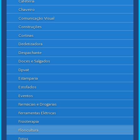
Cafeteria
Chaveiro
Comunicação Visual
Construções
Cortinas
Dedetizadora
Despachante
Doces e Salgados
Dpvat
Estamparia
Estofados
Eventos
Farmácias e Drogarias
Ferramentas Elétricas
Fisioterapia
Floricultura
Fotos