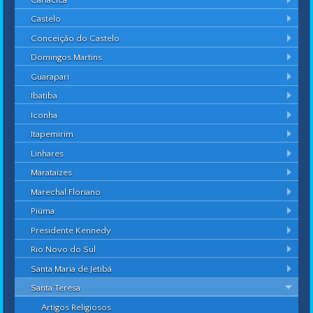
Castelo
Conceição do Castelo
Domingos Martins
Guarapari
Ibatiba
Iconha
Itapemirim
Linhares
Marataízes
Marechal Floriano
Piúma
Presidente Kennedy
Rio Novo do Sul
Santa Maria de Jetibá
Santa Teresa
Artigos Religiosos