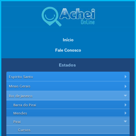
Início
Fale Conosco
Estados
Espírito Santo
Minas Gerais
Rio de Janeiro
Barra do Piraí
Mendes
Piraí
Cursos