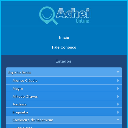
Início
Fale Conosco
Estados
Espírito Santo
Afonso Cláudio
Alegre
Alfredo Chaves
Anchieta
Brejetuba
Cachoeiro de Itapemirim
Bicicletas