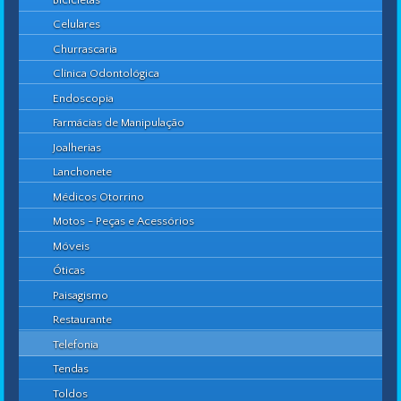
Celulares
Churrascaria
Clínica Odontológica
Endoscopia
Farmácias de Manipulação
Joalherias
Lanchonete
Médicos Otorrino
Motos - Peças e Acessórios
Móveis
Óticas
Paisagismo
Restaurante
Telefonia
Tendas
Toldos