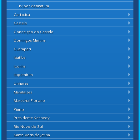
Tv por Assinatura
Cariacica
Castelo
Conceição do Castelo
Domingos Martins
Guarapari
Ibatiba
Iconha
Itapemirim
Linhares
Marataízes
Marechal Floriano
Piúma
Presidente Kennedy
Rio Novo do Sul
Santa Maria de Jetibá