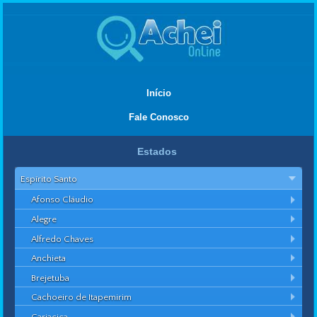
Início
Fale Conosco
Estados
Espírito Santo
Afonso Cláudio
Alegre
Alfredo Chaves
Anchieta
Brejetuba
Cachoeiro de Itapemirim
Cariacica