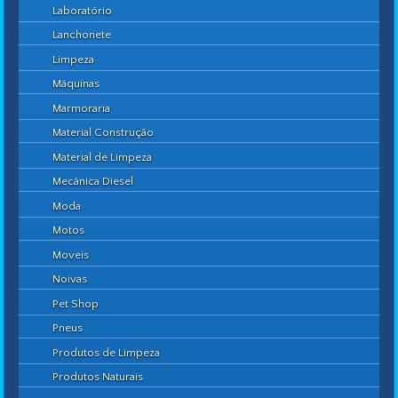
Laboratório
Lanchonete
Limpeza
Máquinas
Marmoraria
Material Construção
Material de Limpeza
Mecânica Diesel
Moda
Motos
Moveis
Noivas
Pet Shop
Pneus
Produtos de Limpeza
Produtos Naturais