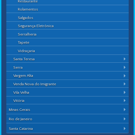
Restaurante
Rolamentos
Salgados
Segurança Eletrônica
Serralheria
Tapete
Vidraçaria
Santa Teresa
Serra
Vargem Alta
Venda Nova do Imigrante
Vila Velha
Vitória
Minas Gerais
Rio de Janeiro
Santa Catarina