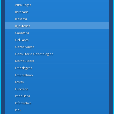
Auto Peças
Barbearia
Bicicleta
Bijouterias
Capotaria
Celulares
Conservação
Consultório Odontológico
Distribuidora
Embalagens
Empréstimo
Festas
Funerária
Imobiliária
Informática
Inox