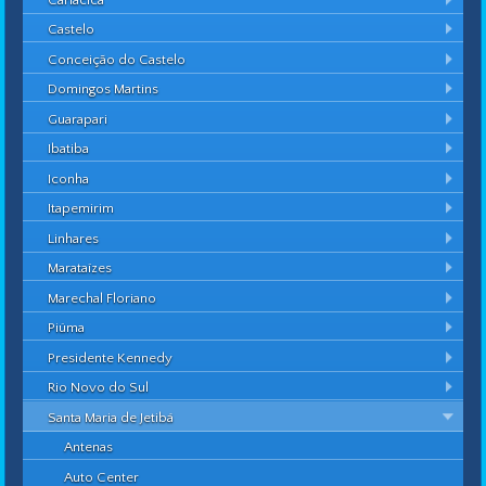
Castelo
Conceição do Castelo
Domingos Martins
Guarapari
Ibatiba
Iconha
Itapemirim
Linhares
Marataízes
Marechal Floriano
Piúma
Presidente Kennedy
Rio Novo do Sul
Santa Maria de Jetibá
Antenas
Auto Center