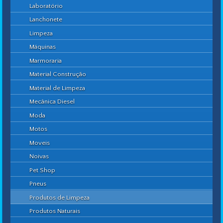
Laboratório
Lanchonete
Limpeza
Máquinas
Marmoraria
Material Construção
Material de Limpeza
Mecânica Diesel
Moda
Motos
Moveis
Noivas
Pet Shop
Pneus
Produtos de Limpeza
Produtos Naturais