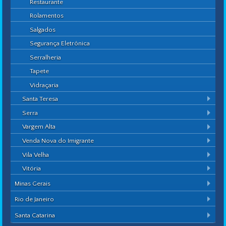
Restaurante
Rolamentos
Salgados
Segurança Eletrônica
Serralheria
Tapete
Vidraçaria
Santa Teresa
Serra
Vargem Alta
Venda Nova do Imigrante
Vila Velha
Vitória
Minas Gerais
Rio de Janeiro
Santa Catarina