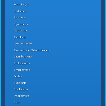
Auto Peças
Barbearia
Bicicleta
Bijouterias
Capotaria
Celulares
Conservação
Consultório Odontológico
Distribuidora
Embalagens
Empréstimo
Festas
Funerária
Imobiliária
Informática
Inox