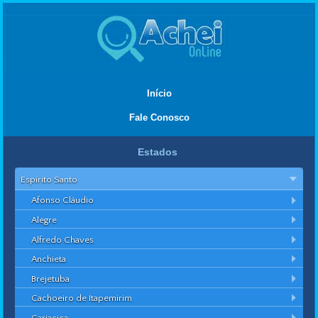
Início
Fale Conosco
Estados
Espírito Santo
Afonso Cláudio
Alegre
Alfredo Chaves
Anchieta
Brejetuba
Cachoeiro de Itapemirim
Cariacica