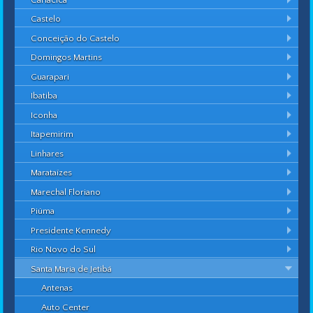
Castelo
Conceição do Castelo
Domingos Martins
Guarapari
Ibatiba
Iconha
Itapemirim
Linhares
Marataízes
Marechal Floriano
Piúma
Presidente Kennedy
Rio Novo do Sul
Santa Maria de Jetibá
Antenas
Auto Center