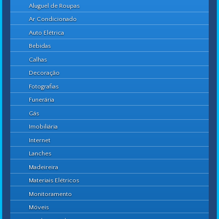
Aluguel de Roupas
Ar Condicionado
Auto Elétrica
Bebidas
Calhas
Decoração
Fotografias
Funerária
Gás
Imobiliária
Internet
Lanches
Madeireira
Materiais Elétricos
Monitoramento
Móveis