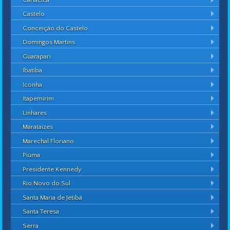
Castelo
Conceição do Castelo
Domingos Martins
Guarapari
Ibatiba
Iconha
Itapemirim
Linhares
Marataízes
Marechal Floriano
Piúma
Presidente Kennedy
Rio Novo do Sul
Santa Maria de Jetibá
Santa Teresa
Serra