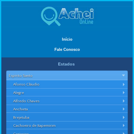
Início
Fale Conosco
Estados
Espírito Santo
Afonso Cláudio
Alegre
Alfredo Chaves
Anchieta
Brejetuba
Cachoeiro de Itapemirim
Cariacica