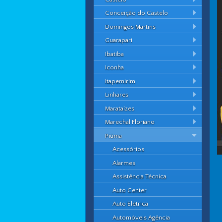
Conceição do Castelo
Domingos Martins
Guarapari
Ibatiba
Iconha
Itapemirim
Linhares
Marataízes
Marechal Floriano
Piúma
Acessórios
Alarmes
Assistência Técnica
Auto Center
Auto Elétrica
Automóveis Agência