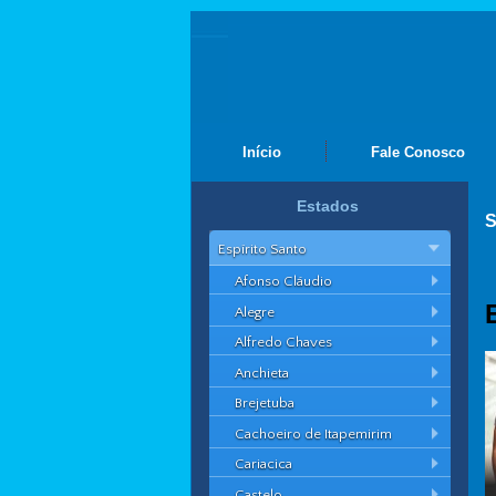
Início
Fale Conosco
Estados
S
Espírito Santo
Afonso Cláudio
Alegre
Alfredo Chaves
Anchieta
Brejetuba
Cachoeiro de Itapemirim
Cariacica
Castelo