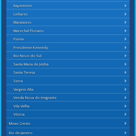
Itapemirim
Linhares
Marataízes
Marechal Floriano
Piúma
Presidente Kennedy
Rio Novo do Sul
Santa Maria de Jetibá
Santa Teresa
Serra
Vargem Alta
Venda Nova do Imigrante
Vila Velha
Vitória
Minas Gerais
Rio de Janeiro