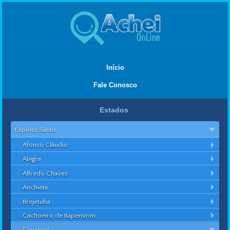
Início
Fale Conosco
Estados
Espírito Santo
Afonso Cláudio
Alegre
Alfredo Chaves
Anchieta
Brejetuba
Cachoeiro de Itapemirim
Cariacica