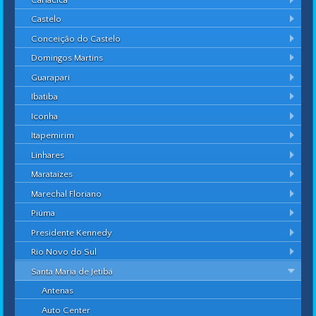
Castelo
Conceição do Castelo
Domingos Martins
Guarapari
Ibatiba
Iconha
Itapemirim
Linhares
Marataízes
Marechal Floriano
Piúma
Presidente Kennedy
Rio Novo do Sul
Santa Maria de Jetibá
Antenas
Auto Center