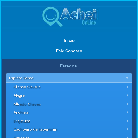
Início
Fale Conosco
Estados
Espírito Santo
Afonso Cláudio
Alegre
Alfredo Chaves
Anchieta
Brejetuba
Cachoeiro de Itapemirim
Cariacica