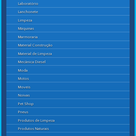
Laboratório
Lanchonete
Limpeza
Máquinas
Marmoraria
Material Construção
Material de Limpeza
Mecânica Diesel
Moda
Motos
Moveis
Noivas
Pet Shop
Pneus
Produtos de Limpeza
Produtos Naturais