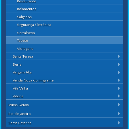
Restaurante
Rolamentos
Salgados
Segurança Eletrônica
Serralheria
Tapete
Vidraçaria
Santa Teresa
Serra
Vargem Alta
Venda Nova do Imigrante
Vila Velha
Vitória
Minas Gerais
Rio de Janeiro
Santa Catarina