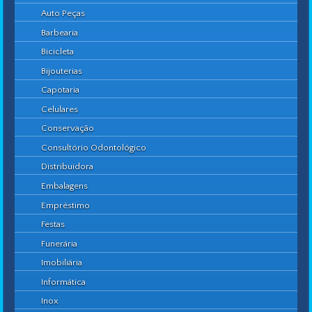
Auto Peças
Barbearia
Bicicleta
Bijouterias
Capotaria
Celulares
Conservação
Consultório Odontológico
Distribuidora
Embalagens
Empréstimo
Festas
Funerária
Imobiliária
Informática
Inox