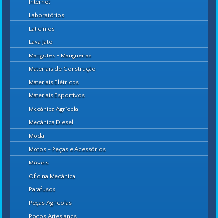
Internet
Laboratórios
Laticínios
Lava Jato
Mangotes - Mangueiras
Materiais de Construção
Materiais Elétricos
Materiais Esportivos
Mecânica Agrícola
Mecânica Diesel
Moda
Motos - Peças e Acessórios
Móveis
Oficina Mecânica
Parafusos
Peças Agrícolas
Poços Artesianos