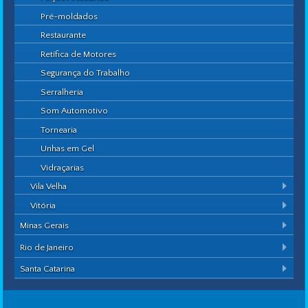
Pré-moldados
Restaurante
Retífica de Motores
Segurança do Trabalho
Serralheria
Som Automotivo
Tornearia
Unhas em Gel
Vidraçarias
Vila Velha
Vitória
Minas Gerais
Rio de Janeiro
Santa Catarina