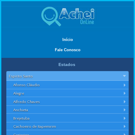
Início
Fale Conosco
Estados
Espírito Santo
Afonso Cláudio
Alegre
Alfredo Chaves
Anchieta
Brejetuba
Cachoeiro de Itapemirim
Cariacica