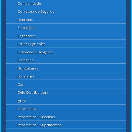
Contabilidade
Corretora de Seguros
Dentistas
Embalagens
Engenharia
Estufas Agrícolas
Farmácias e Drogarias
Ferragens
Floriculturas
Funerárias
Gás
Gelo Distribuidora
Igreja
Informática
Informática - Sistemas
Informática - Suprimentos