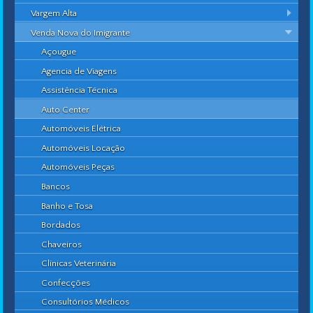
Vargem Alta
Venda Nova do Imigrante
Açougue
Agencia de Viagens
Assistência Técnica
Auto Center
Automóveis Elétrica
Automóveis Locação
Automóveis Peças
Bancos
Banho e Tosa
Bordados
Chaveiros
Clínicas Veterinária
Confecções
Consultórios Médicos