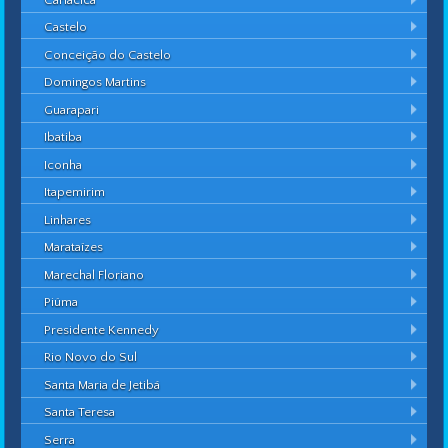
Castelo
Conceição do Castelo
Domingos Martins
Guarapari
Ibatiba
Iconha
Itapemirim
Linhares
Marataízes
Marechal Floriano
Piúma
Presidente Kennedy
Rio Novo do Sul
Santa Maria de Jetibá
Santa Teresa
Serra