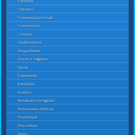
Cafeteria
Chaveiro
Comunicação Visual
Construções
Cortinas
Dedetizadora
Despachante
Doces e Salgados
Dpvat
Estamparia
Estofados
Eventos
Farmácias e Drogarias
Ferramentas Elétricas
Fisioterapia
Floricultura
Fotos