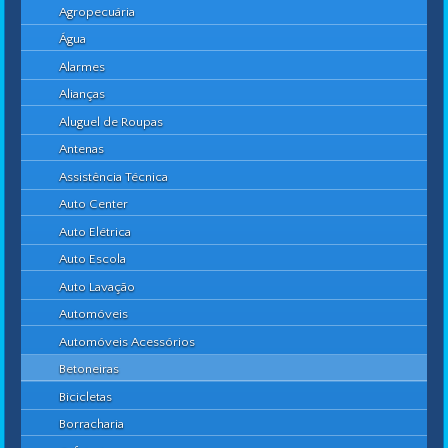
Agropecuária
Água
Alarmes
Alianças
Aluguel de Roupas
Antenas
Assistência Técnica
Auto Center
Auto Elétrica
Auto Escola
Auto Lavação
Automóveis
Automóveis Acessórios
Betoneiras
Bicicletas
Borracharia