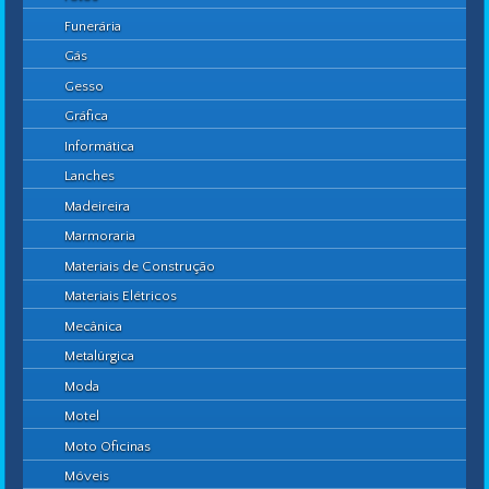
Funerária
Gás
Gesso
Gráfica
Informática
Lanches
Madeireira
Marmoraria
Materiais de Construção
Materiais Elétricos
Mecânica
Metalúrgica
Moda
Motel
Moto Oficinas
Móveis