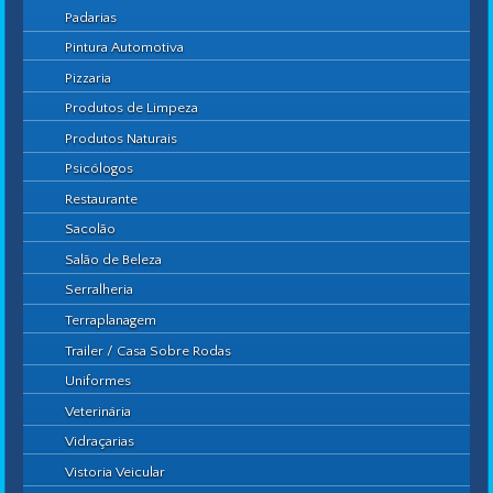
Padarias
Pintura Automotiva
Pizzaria
Produtos de Limpeza
Produtos Naturais
Psicólogos
Restaurante
Sacolão
Salão de Beleza
Serralheria
Terraplanagem
Trailer / Casa Sobre Rodas
Uniformes
Veterinária
Vidraçarias
Vistoria Veicular