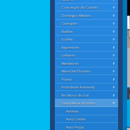
Conceição do Castelo
Domingos Martins
Guarapari
Ibatiba
Iconha
Itapemirim
Linhares
Marataízes
Marechal Floriano
Piúma
Presidente Kennedy
Rio Novo do Sul
Santa Maria de Jetibá
Antenas
Auto Center
Auto Peças