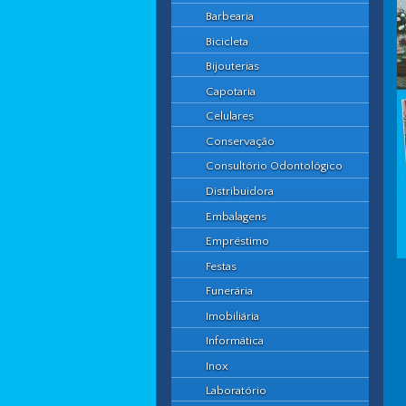
Barbearia
Bicicleta
Bijouterias
Capotaria
Celulares
Conservação
Consultório Odontológico
Distribuidora
Embalagens
Empréstimo
Festas
Funerária
Imobiliária
Informática
Inox
Laboratório