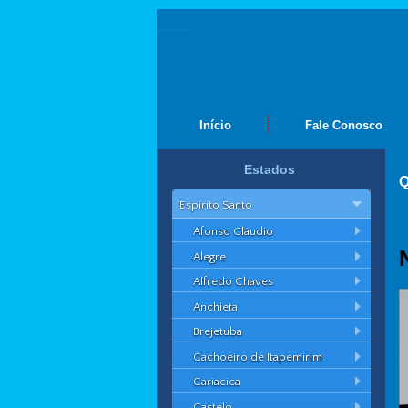
Início
Fale Conosco
Estados
Q
Espírito Santo
Afonso Cláudio
Alegre
Alfredo Chaves
Anchieta
Brejetuba
Cachoeiro de Itapemirim
Cariacica
Castelo