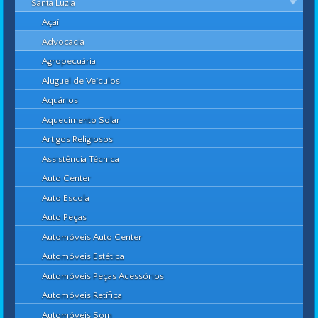
Santa Luzia
Açaí
Advocacia
Agropecuária
Aluguel de Veículos
Aquários
Aquecimento Solar
Artigos Religiosos
Assistência Técnica
Auto Center
Auto Escola
Auto Peças
Automóveis Auto Center
Automóveis Estética
Automóveis Peças Acessórios
Automóveis Retífica
Automóveis Som