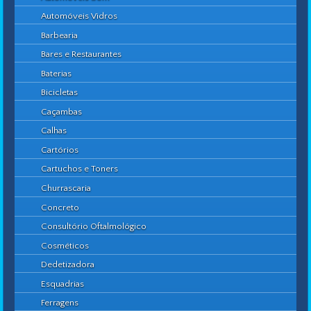
Automóveis Vidros
Barbearia
Bares e Restaurantes
Baterias
Bicicletas
Caçambas
Calhas
Cartórios
Cartuchos e Toners
Churrascaria
Concreto
Consultório Oftalmológico
Cosméticos
Dedetizadora
Esquadrias
Ferragens