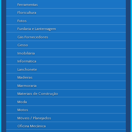
Ferramentas
Floricultura
Fotos
Funilaria e Lanternagem
Gás Fornecedores
Gesso
Imobiliária
Informática
Lanchonete
Madeiras
Marmoraria
Materiais de Construção
Moda
Motos
Móveis / Planejados
Oficina Mecânica