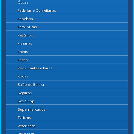
Óticas
Padarias e Confeitarias
Papelaria
Para-brisas
Pet Shop
Pizzarias
Pneus
Ração
Restaurantes e Bares
Rodas
Salão de Beleza
Seguros
Sex Shop
Supermercados
Turismo
Veterinária