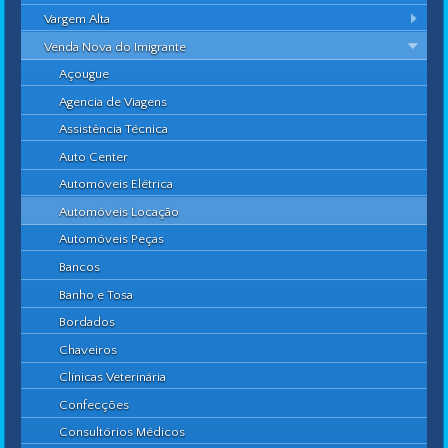
Vargem Alta
Venda Nova do Imigrante
Açougue
Agencia de Viagens
Assistência Técnica
Auto Center
Automóveis Elétrica
Automóveis Locação
Automóveis Peças
Bancos
Banho e Tosa
Bordados
Chaveiros
Clínicas Veterinária
Confecções
Consultórios Médicos