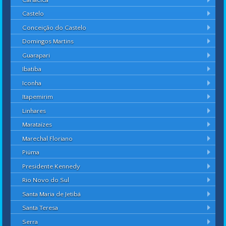
Castelo
Conceição do Castelo
Domingos Martins
Guarapari
Ibatiba
Iconha
Itapemirim
Linhares
Marataízes
Marechal Floriano
Piúma
Presidente Kennedy
Rio Novo do Sul
Santa Maria de Jetibá
Santa Teresa
Serra