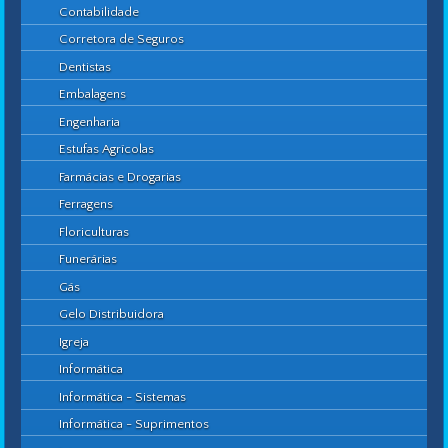
Contabilidade
Corretora de Seguros
Dentistas
Embalagens
Engenharia
Estufas Agrícolas
Farmácias e Drogarias
Ferragens
Floriculturas
Funerárias
Gás
Gelo Distribuidora
Igreja
Informática
Informática - Sistemas
Informática - Suprimentos