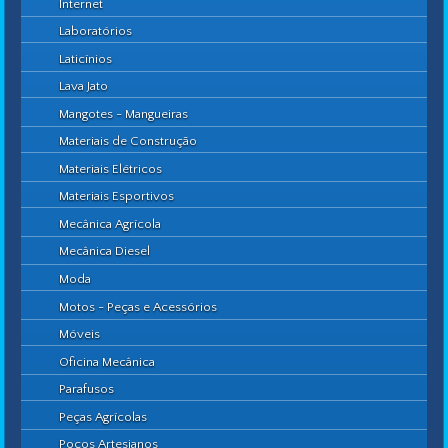
Internet
Laboratórios
Laticínios
Lava Jato
Mangotes - Mangueiras
Materiais de Construção
Materiais Elétricos
Materiais Esportivos
Mecânica Agrícola
Mecânica Diesel
Moda
Motos - Peças e Acessórios
Móveis
Oficina Mecânica
Parafusos
Peças Agrícolas
Poços Artesianos