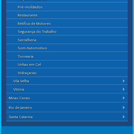
Pré-moldados
Restaurante
Retífica de Motores
Segurança do Trabalho
Serralheria
Som Automotivo
Tornearia
Unhas em Gel
Vidraçarias
Vila Velha
Vitória
Minas Gerais
Rio de Janeiro
Santa Catarina