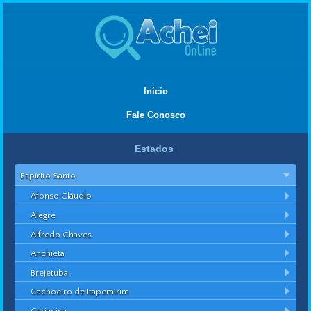
Início
Fale Conosco
Estados
Espírito Santo
Afonso Cláudio
Alegre
Alfredo Chaves
Anchieta
Brejetuba
Cachoeiro de Itapemirim
Cariacica