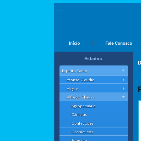
Início
Fale Conosco
Estados
D
Espírito Santo
Afonso Cláudio
Alegre
Alfredo Chaves
Agropecuária
Câmaras
Confecções
Cosméticos
Fomento