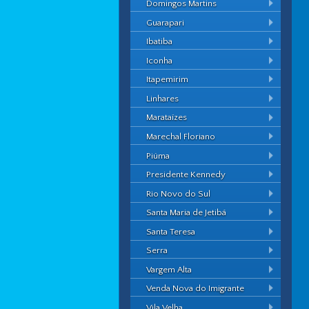
Domingos Martins
Guarapari
Ibatiba
Iconha
Itapemirim
Linhares
Marataízes
Marechal Floriano
Piúma
Presidente Kennedy
Rio Novo do Sul
Santa Maria de Jetibá
Santa Teresa
Serra
Vargem Alta
Venda Nova do Imigrante
Vila Velha