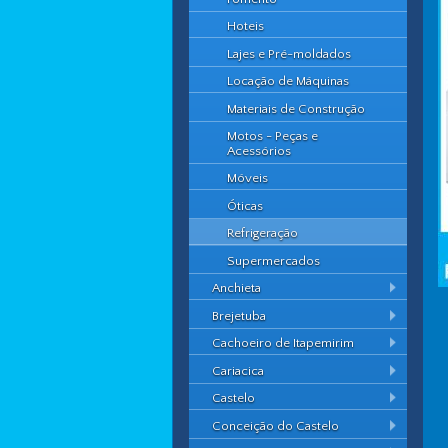
Hoteis
Lajes e Pré-moldados
Locação de Máquinas
Materiais de Construção
Motos - Peças e
Acessórios
Móveis
Óticas
Refrigeração
Supermercados
Anchieta
Brejetuba
Cachoeiro de Itapemirim
Cariacica
Castelo
Conceição do Castelo