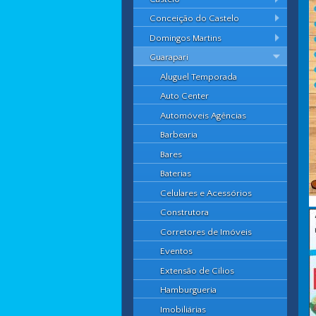
Conceição do Castelo
Domingos Martins
Guarapari
Aluguel Temporada
Auto Center
Automóveis Agências
Barbearia
Bares
Baterias
Celulares e Acessórios
Construtora
Corretores de Imóveis
Eventos
Extensão de Cílios
Hamburgueria
Imobiliárias