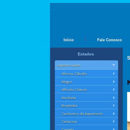
Início
Fale Conosco
Estados
S
Espírito Santo
Afonso Cláudio
Alegre
Alfredo Chaves
Anchieta
Brejetuba
Cachoeiro de Itapemirim
Cariacica
Castelo