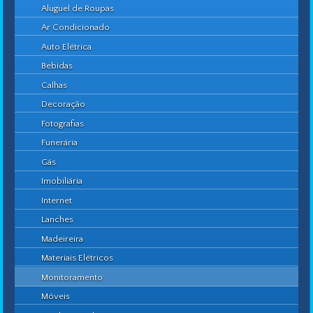
Aluguel de Roupas
Ar Condicionado
Auto Elétrica
Bebidas
Calhas
Decoração
Fotografias
Funerária
Gás
Imobiliária
Internet
Lanches
Madeireira
Materiais Elétricos
Monitoramento
Móveis