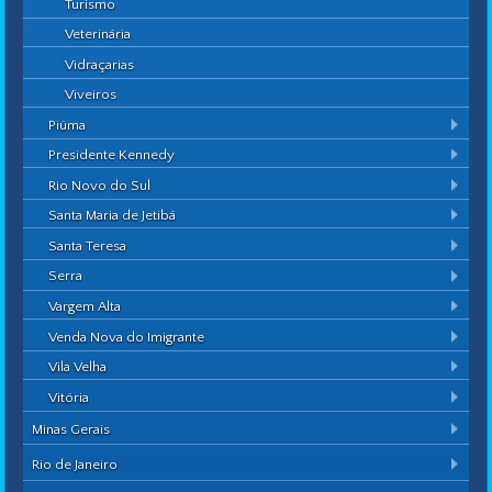
Turismo
Veterinária
Vidraçarias
Viveiros
Piúma
Presidente Kennedy
Rio Novo do Sul
Santa Maria de Jetibá
Santa Teresa
Serra
Vargem Alta
Venda Nova do Imigrante
Vila Velha
Vitória
Minas Gerais
Rio de Janeiro