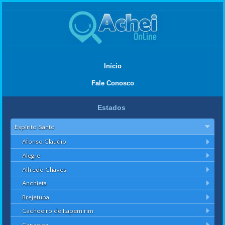
Início
Fale Conosco
Estados
Espírito Santo
Afonso Cláudio
Alegre
Alfredo Chaves
Anchieta
Brejetuba
Cachoeiro de Itapemirim
Cariacica