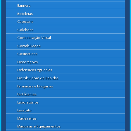
Banners
Bicicletas
Capotaria
Colchões
Comunicação Visual
Contabilidade
Cosméticos
Decorações
Defensívos Agrícolas
Distribuidora de Bebidas
Farmácias e Drogarias
Fertilizantes
Laboratórios
Lava Jato
Madeireiras
Máquinas e Equipamentos