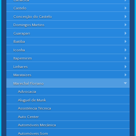
Castelo
Conceição do Castelo
Domingos Martins
Guarapari
Ibatiba
Iconha
Itapemirim
Linhares
Marataízes
Marechal Floriano
Advocacia
Aluguel de Munk
Assistência Técnica
Auto Center
Automóveis Mecânica
Automóveis Som