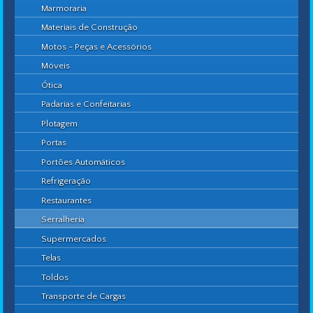
Marmoraria
Materiais de Construção
Motos - Peças e Acessórios
Móveis
Ótica
Padarias e Confeitarias
Plotagem
Portas
Portões Automáticos
Refrigeração
Restaurantes
Serralheria
Supermercados
Telas
Toldos
Transporte de Cargas