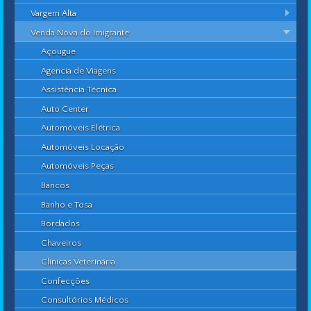
Vargem Alta
Venda Nova do Imigrante
Açougue
Agencia de Viagens
Assistência Técnica
Auto Center
Automóveis Elétrica
Automóveis Locação
Automóveis Peças
Bancos
Banho e Tosa
Bordados
Chaveiros
Clínicas Veterinária
Confecções
Consultórios Médicos