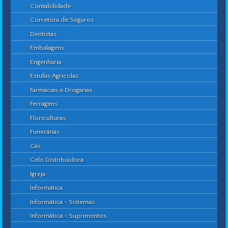
Contabilidade
Corretora de Seguros
Dentistas
Embalagens
Engenharia
Estufas Agrícolas
Farmácias e Drogarias
Ferragens
Floriculturas
Funerárias
Gás
Gelo Distribuidora
Igreja
Informática
Informática - Sistemas
Informática - Suprimentos