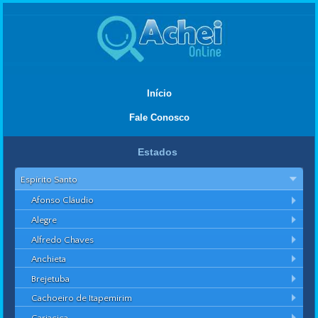
Início
Fale Conosco
Estados
Espírito Santo
Afonso Cláudio
Alegre
Alfredo Chaves
Anchieta
Brejetuba
Cachoeiro de Itapemirim
Cariacica