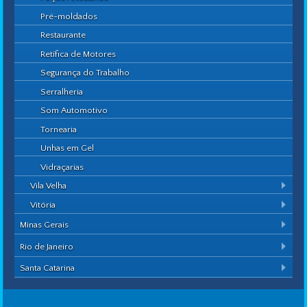
Pré-moldados
Restaurante
Retífica de Motores
Segurança do Trabalho
Serralheria
Som Automotivo
Tornearia
Unhas em Gel
Vidraçarias
Vila Velha
Vitória
Minas Gerais
Rio de Janeiro
Santa Catarina