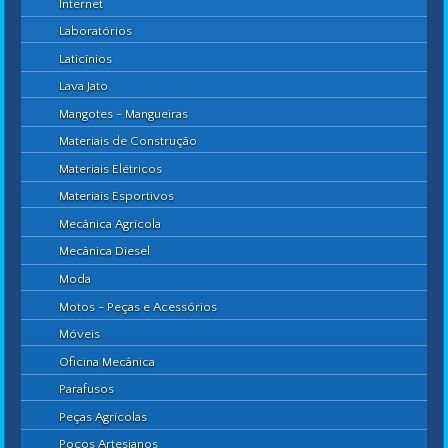
Internet
Laboratórios
Laticínios
Lava Jato
Mangotes - Mangueiras
Materiais de Construção
Materiais Elétricos
Materiais Esportivos
Mecânica Agrícola
Mecânica Diesel
Moda
Motos - Peças e Acessórios
Móveis
Oficina Mecânica
Parafusos
Peças Agrícolas
Poços Artesianos