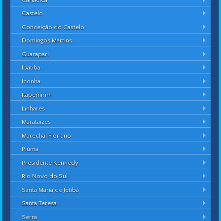
Castelo
Conceição do Castelo
Domingos Martins
Guarapari
Ibatiba
Iconha
Itapemirim
Linhares
Marataízes
Marechal Floriano
Piúma
Presidente Kennedy
Rio Novo do Sul
Santa Maria de Jetibá
Santa Teresa
Serra