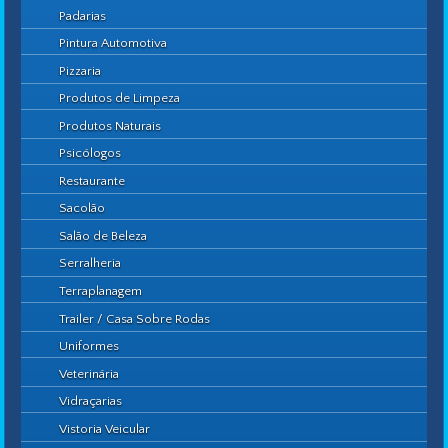
Padarias
Pintura Automotiva
Pizzaria
Produtos de Limpeza
Produtos Naturais
Psicólogos
Restaurante
Sacolão
Salão de Beleza
Serralheria
Terraplanagem
Trailer / Casa Sobre Rodas
Uniformes
Veterinária
Vidraçarias
Vistoria Veicular