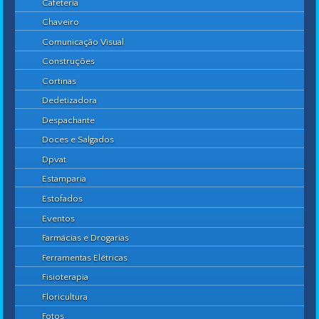
Cafeteria
Chaveiro
Comunicação Visual
Construções
Cortinas
Dedetizadora
Despachante
Doces e Salgados
Dpvat
Estamparia
Estofados
Eventos
Farmácias e Drogarias
Ferramentas Elétricas
Fisioterapia
Floricultura
Fotos