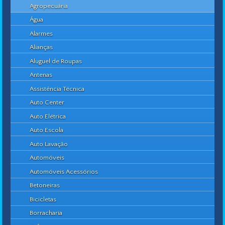
Agropecuária
Água
Alarmes
Alianças
Aluguel de Roupas
Antenas
Assistência Técnica
Auto Center
Auto Elétrica
Auto Escola
Auto Lavação
Automóveis
Automóveis Acessórios
Betoneiras
Bicicletas
Borracharia