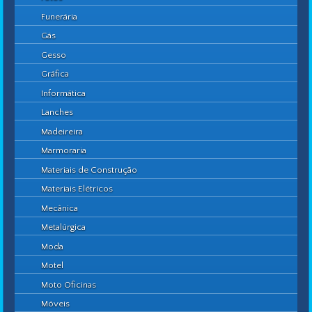
Funerária
Gás
Gesso
Gráfica
Informática
Lanches
Madeireira
Marmoraria
Materiais de Construção
Materiais Elétricos
Mecânica
Metalúrgica
Moda
Motel
Moto Oficinas
Móveis