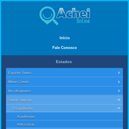
Início
Fale Conosco
Estados
Espírito Santo
Minas Gerais
Rio de Janeiro
Santa Catarina
Forquilhinha
Academias
Advocacia