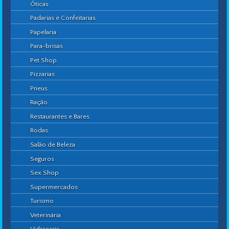
Óticas
Padarias e Confeitarias
Papelaria
Para-brisas
Pet Shop
Pizzarias
Pneus
Ração
Restaurantes e Bares
Rodas
Salão de Beleza
Seguros
Sex Shop
Supermercados
Turismo
Veterinária