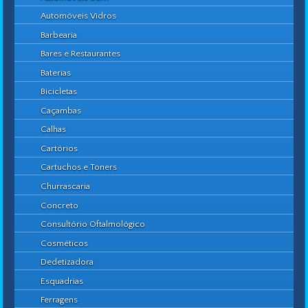
Automóveis Vidros
Barbearia
Bares e Restaurantes
Baterias
Bicicletas
Caçambas
Calhas
Cartórios
Cartuchos e Toners
Churrascaria
Concreto
Consultório Oftalmológico
Cosméticos
Dedetizadora
Esquadrias
Ferragens