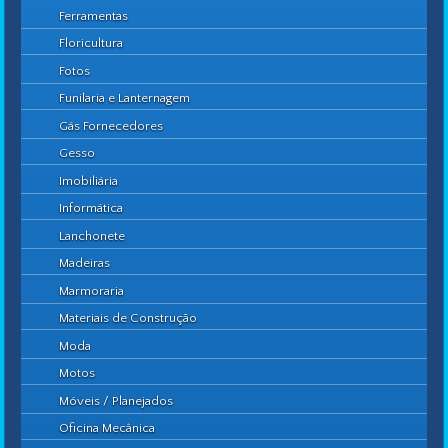
Ferramentas
Floricultura
Fotos
Funilaria e Lanternagem
Gás Fornecedores
Gesso
Imobiliária
Informática
Lanchonete
Madeiras
Marmoraria
Materiais de Construção
Moda
Motos
Móveis / Planejados
Oficina Mecânica