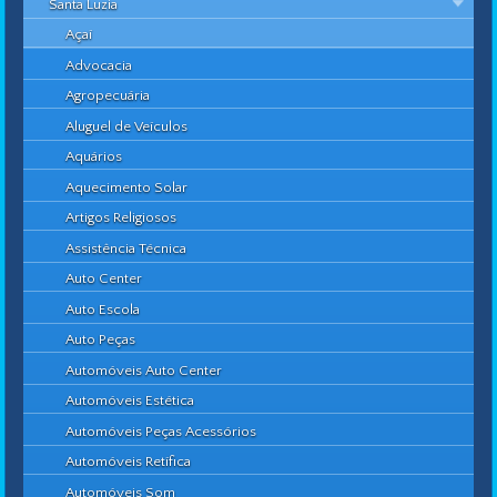
Santa Luzia
Açaí
Advocacia
Agropecuária
Aluguel de Veículos
Aquários
Aquecimento Solar
Artigos Religiosos
Assistência Técnica
Auto Center
Auto Escola
Auto Peças
Automóveis Auto Center
Automóveis Estética
Automóveis Peças Acessórios
Automóveis Retífica
Automóveis Som