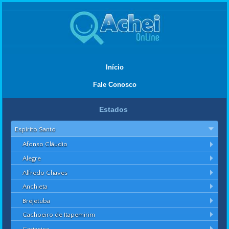
Início
Fale Conosco
Estados
Espírito Santo
Afonso Cláudio
Alegre
Alfredo Chaves
Anchieta
Brejetuba
Cachoeiro de Itapemirim
Cariacica