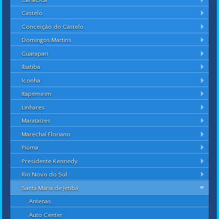
Castelo
Conceição do Castelo
Domingos Martins
Guarapari
Ibatiba
Iconha
Itapemirim
Linhares
Marataízes
Marechal Floriano
Piúma
Presidente Kennedy
Rio Novo do Sul
Santa Maria de Jetibá
Antenas
Auto Center