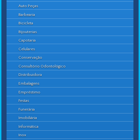
Auto Peças
Barbearia
Bicicleta
Bijouterias
Capotaria
Celulares
Conservação
Consultório Odontológico
Distribuidora
Embalagens
Empréstimo
Festas
Funerária
Imobiliária
Informática
Inox