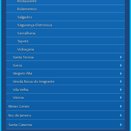
Restaurante
Rolamentos
Salgados
Segurança Eletrônica
Serralheria
Tapete
Vidraçaria
Santa Teresa
Serra
Vargem Alta
Venda Nova do Imigrante
Vila Velha
Vitória
Minas Gerais
Rio de Janeiro
Santa Catarina