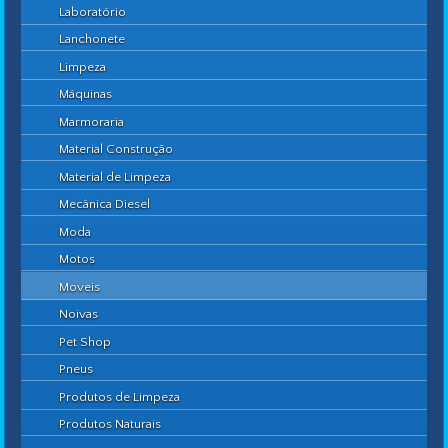
Laboratório
Lanchonete
Limpeza
Máquinas
Marmoraria
Material Construção
Material de Limpeza
Mecânica Diesel
Moda
Motos
Moveis
Noivas
Pet Shop
Pneus
Produtos de Limpeza
Produtos Naturais