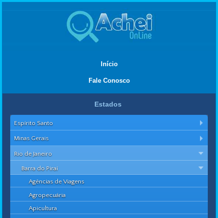
Início
Fale Conosco
Estados
Espírito Santo
Minas Gerais
Rio de Janeiro
Barra do Piraí
Agências de Viagens
Agropecuária
Apicultura