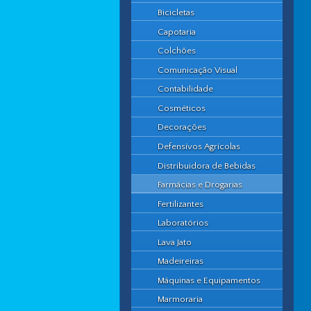
Bicicletas
Capotaria
Colchões
Comunicação Visual
Contabilidade
Cosméticos
Decorações
Defensívos Agrícolas
Distribuidora de Bebidas
Farmácias e Drogarias
Fertilizantes
Laboratórios
Lava Jato
Madeireiras
Máquinas e Equipamentos
Marmoraria