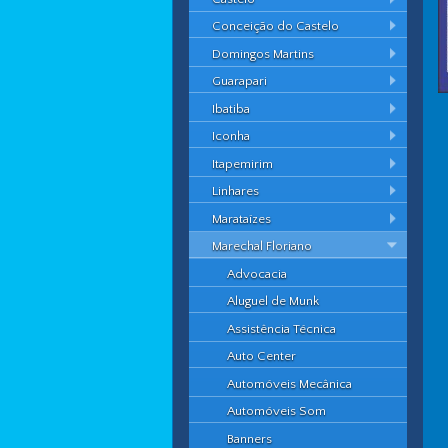
Conceição do Castelo
Domingos Martins
Guarapari
Ibatiba
Iconha
Itapemirim
Linhares
Marataízes
Marechal Floriano
Advocacia
Aluguel de Munk
Assistência Técnica
Auto Center
Automóveis Mecânica
Automóveis Som
Banners