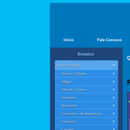
Início
Fale Conosco
Estados
Q
Espírito Santo
Afonso Cláudio
Alegre
Alfredo Chaves
Anchieta
Brejetuba
Cachoeiro de Itapemirim
Cariacica
Castelo