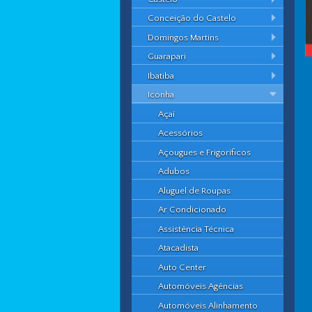
Conceição do Castelo
Domingos Martins
Guarapari
Ibatiba
Iconha
Açaí
Acessórios
Açougues e Frigoríficos
Adubos
Aluguel de Roupas
Ar Condicionado
Assistência Técnica
Atacadista
Auto Center
Automóveis Agências
Automóveis Alinhamento