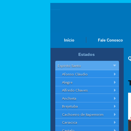
Início
Fale Conosco
Estados
Q
Espírito Santo
Afonso Cláudio
Alegre
Alfredo Chaves
Anchieta
Brejetuba
Cachoeiro de Itapemirim
Cariacica
Castelo