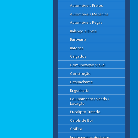
Automóveis Freios
Automóveis Mecânica
Automóveis Peças
Balanço e Brete
Barbearia
Baterias
Calçados
Comunicação Visual
Construção
Despachante
Engenharia
Equipamentos Venda /
Locação
Eucalipto Tratado
Gaiola de Boi
Gráfica
Implementos Agrícolas