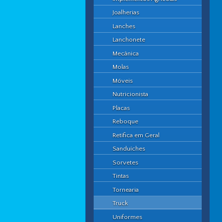
Joalherias
Lanches
Lanchonete
Mecânica
Molas
Móveis
Nutricionista
Placas
Reboque
Retífica em Geral
Sanduíches
Sorvetes
Tintas
Tornearia
Truck
Uniformes