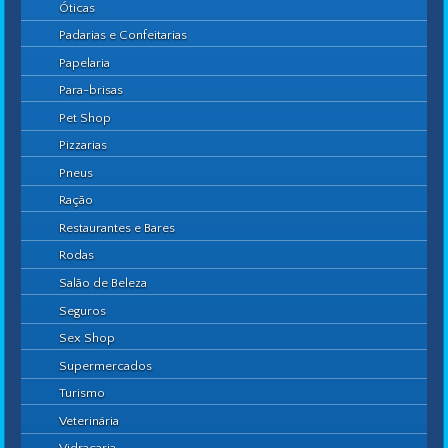
Óticas
Padarias e Confeitarias
Papelaria
Para-brisas
Pet Shop
Pizzarias
Pneus
Ração
Restaurantes e Bares
Rodas
Salão de Beleza
Seguros
Sex Shop
Supermercados
Turismo
Veterinária