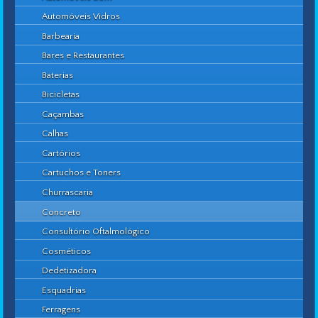
Automóveis Vidros
Barbearia
Bares e Restaurantes
Baterias
Bicicletas
Caçambas
Calhas
Cartórios
Cartuchos e Toners
Churrascaria
Concreto
Consultório Oftalmológico
Cosméticos
Dedetizadora
Esquadrias
Ferragens