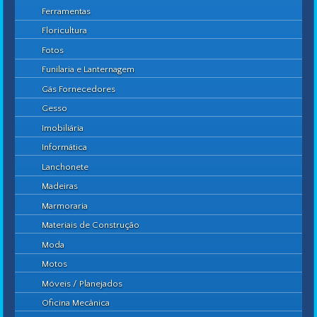
Ferramentas
Floricultura
Fotos
Funilaria e Lanternagem
Gás Fornecedores
Gesso
Imobiliária
Informática
Lanchonete
Madeiras
Marmoraria
Materiais de Construção
Moda
Motos
Móveis / Planejados
Oficina Mecânica