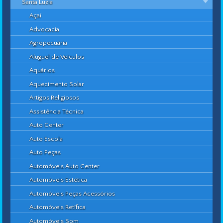
Santa Luzia
Açaí
Advocacia
Agropecuária
Aluguel de Veículos
Aquários
Aquecimento Solar
Artigos Religiosos
Assistência Técnica
Auto Center
Auto Escola
Auto Peças
Automóveis Auto Center
Automóveis Estética
Automóveis Peças Acessórios
Automóveis Retífica
Automóveis Som