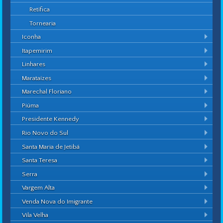
Retífica
Tornearia
Iconha
Itapemirim
Linhares
Marataízes
Marechal Floriano
Piúma
Presidente Kennedy
Rio Novo do Sul
Santa Maria de Jetibá
Santa Teresa
Serra
Vargem Alta
Venda Nova do Imigrante
Vila Velha