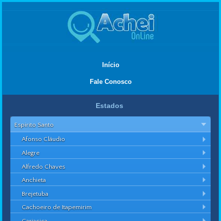
Início
Fale Conosco
Estados
Espírito Santo
Afonso Cláudio
Alegre
Alfredo Chaves
Anchieta
Brejetuba
Cachoeiro de Itapemirim
Cariacica