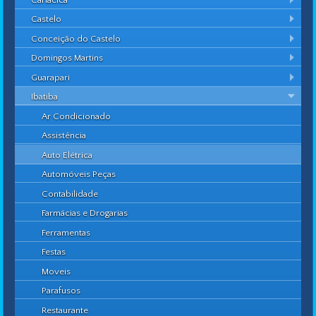
Castelo
Conceição do Castelo
Domingos Martins
Guarapari
Ibatiba
Ar Condicionado
Assistência
Auto Elétrica
Automóveis Peças
Contabilidade
Farmácias e Drogarias
Ferramentas
Festas
Moveis
Parafusos
Restaurante