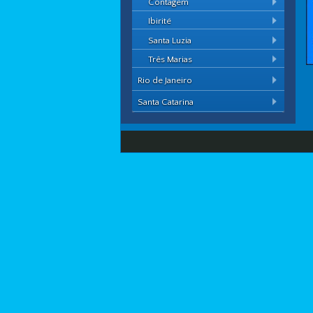
Contagem
Ibirité
Santa Luzia
Três Marias
Rio de Janeiro
Santa Catarina