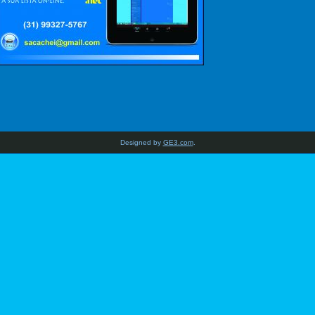
Designed by
GE3.com
.