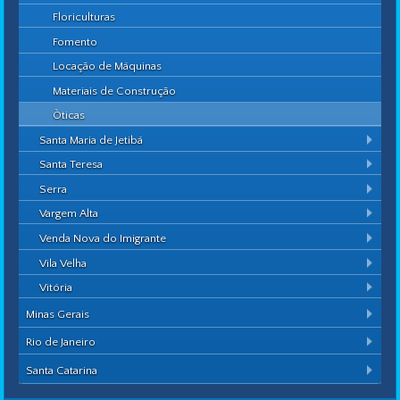
Floriculturas
Fomento
Locação de Máquinas
Materiais de Construção
Òticas
Santa Maria de Jetibá
Santa Teresa
Serra
Vargem Alta
Venda Nova do Imigrante
Vila Velha
Vitória
Minas Gerais
Rio de Janeiro
Santa Catarina