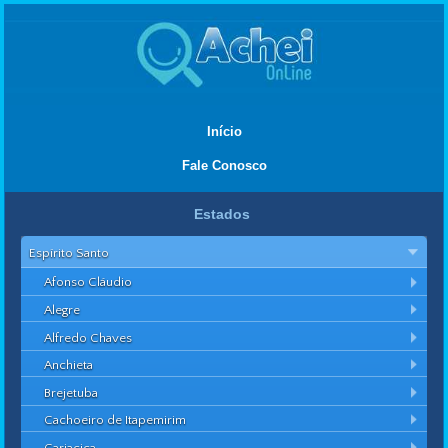
Início
Fale Conosco
Estados
Espírito Santo
Afonso Cláudio
Alegre
Alfredo Chaves
Anchieta
Brejetuba
Cachoeiro de Itapemirim
Cariacica