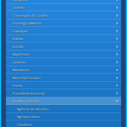
Castelo
Conceição do Castelo
Domingos Martins
Guarapari
Ibatiba
Iconha
Itapemirim
Linhares
Marataízes
Marechal Floriano
Piúma
Presidente Kennedy
Rio Novo do Sul
Agência de Veículos
Agropecuárias
Celulares