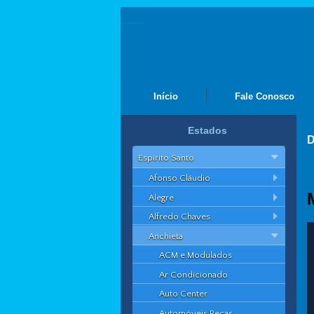
Início
Fale Conosco
Estados
D
Espírito Santo
Afonso Cláudio
Alegre
Alfredo Chaves
Anchieta
ACM e Modulados
Ar Condicionado
Auto Center
Automóveis Peças