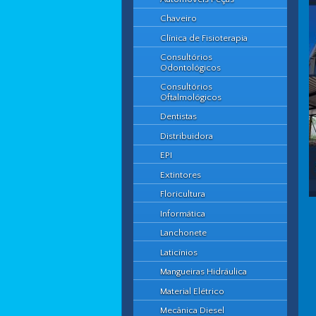
Chaveiro
Clínica de Fisioterapia
Consultórios
Odontológicos
Consultórios
Oftalmológicos
Dentistas
Distribuidora
EPI
Extintores
Floricultura
Informática
Lanchonete
Laticínios
Mangueiras Hidráulica
Material Elétrico
Mecânica Diesel