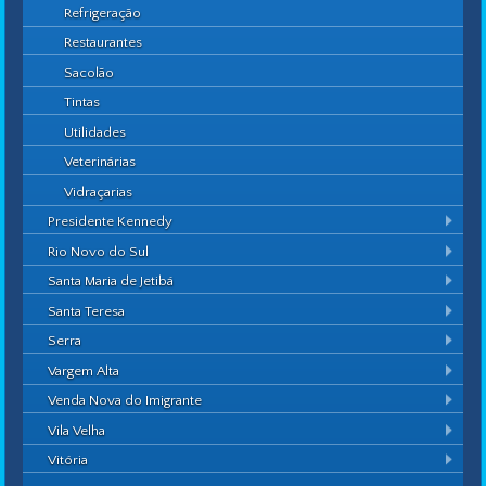
Refrigeração
Restaurantes
Sacolão
Tintas
Utilidades
Veterinárias
Vidraçarias
Presidente Kennedy
Rio Novo do Sul
Santa Maria de Jetibá
Santa Teresa
Serra
Vargem Alta
Venda Nova do Imigrante
Vila Velha
Vitória