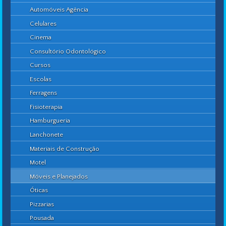
Automóveis Agência
Celulares
Cinema
Consultório Odontológico
Cursos
Escolas
Ferragens
Fisioterapia
Hamburgueria
Lanchonete
Materiais de Construção
Motel
Móveis e Planejados
Óticas
Pizzarias
Pousada