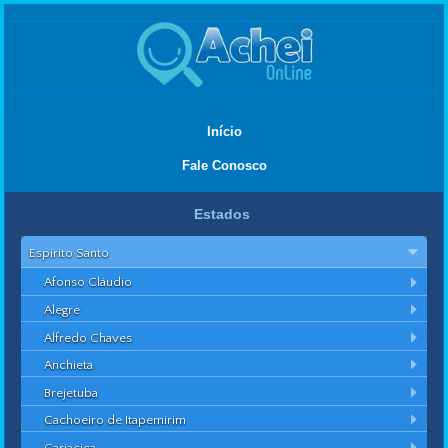
Início
Fale Conosco
Estados
Espírito Santo
Afonso Cláudio
Alegre
Alfredo Chaves
Anchieta
Brejetuba
Cachoeiro de Itapemirim
Cariacica