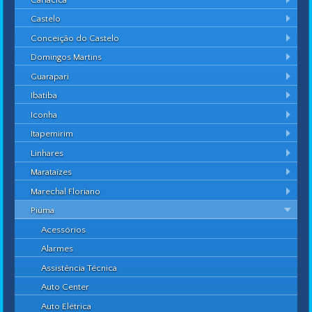
Castelo
Conceição do Castelo
Domingos Martins
Guarapari
Ibatiba
Iconha
Itapemirim
Linhares
Marataízes
Marechal Floriano
Piúma
Acessórios
Alarmes
Assistência Técnica
Auto Center
Auto Elétrica