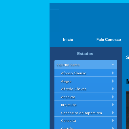
Início
Fale Conosco
Estados
S
Espírito Santo
Afonso Cláudio
Alegre
Alfredo Chaves
Anchieta
Brejetuba
Cachoeiro de Itapemirim
Cariacica
Castelo