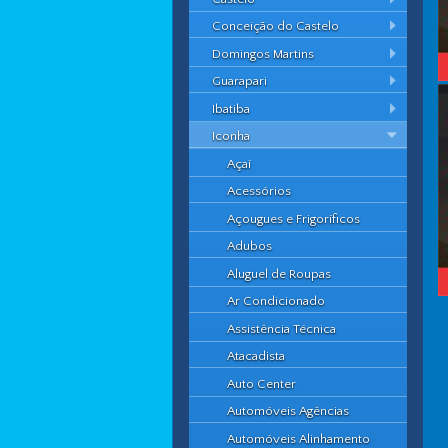
Conceição do Castelo
Domingos Martins
Guarapari
Ibatiba
Iconha
Açaí
Acessórios
Açougues e Frigoríficos
Adubos
Aluguel de Roupas
Ar Condicionado
Assistência Técnica
Atacadista
Auto Center
Automóveis Agências
Automóveis Alinhamento