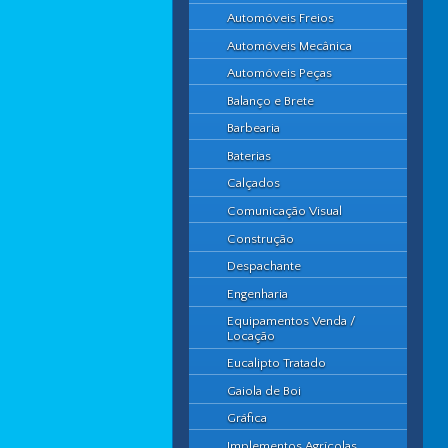
Automóveis Freios
Automóveis Mecânica
Automóveis Peças
Balanço e Brete
Barbearia
Baterias
Calçados
Comunicação Visual
Construção
Despachante
Engenharia
Equipamentos Venda /
Locação
Eucalipto Tratado
Gaiola de Boi
Gráfica
Implementos Agrícolas