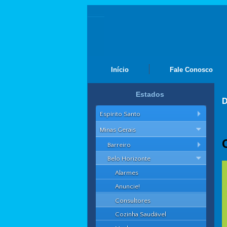
Início
Fale Conosco
Estados
D
Espírito Santo
Minas Gerais
Barreiro
Belo Horizonte
Alarmes
Anuncie!
Consultores
Cozinha Saudável