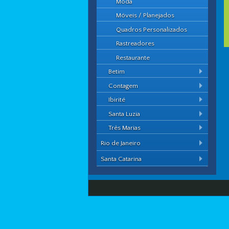
Moda
Móveis / Planejados
Quadros Personalizados
Rastreadores
Restaurante
Betim
Contagem
Ibirité
Santa Luzia
Três Marias
Rio de Janeiro
Santa Catarina