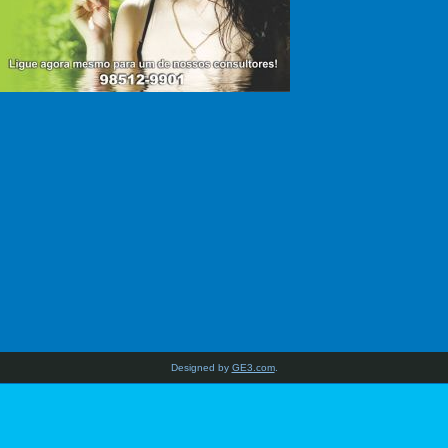
Designed by
GE3.com
.