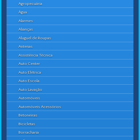
Agropecuária
Água
Alarmes
Alianças
Aluguel de Roupas
Antenas
Assistência Técnica
Auto Center
Auto Elétrica
Auto Escola
Auto Lavação
Automóveis
Automóveis Acessórios
Betoneiras
Bicicletas
Borracharia