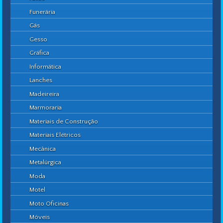
Funerária
Gás
Gesso
Gráfica
Informática
Lanches
Madeireira
Marmoraria
Materiais de Construção
Materiais Elétricos
Mecânica
Metalúrgica
Moda
Motel
Moto Oficinas
Móveis