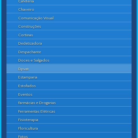
Cafeteria
Chaveiro
Comunicação Visual
Construções
Cortinas
Dedetizadora
Despachante
Doces e Salgados
Dpvat
Estamparia
Estofados
Eventos
Farmácias e Drogarias
Ferramentas Elétricas
Fisioterapia
Floricultura
Fotos