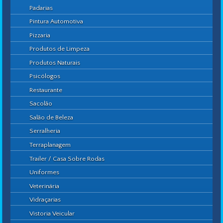
Padarias
Pintura Automotiva
Pizzaria
Produtos de Limpeza
Produtos Naturais
Psicólogos
Restaurante
Sacolão
Salão de Beleza
Serralheria
Terraplanagem
Trailer / Casa Sobre Rodas
Uniformes
Veterinária
Vidraçarias
Vistoria Veicular