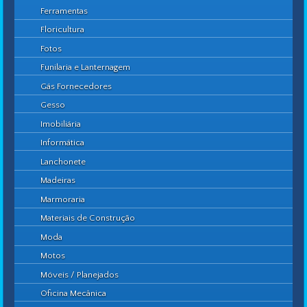
Ferramentas
Floricultura
Fotos
Funilaria e Lanternagem
Gás Fornecedores
Gesso
Imobiliária
Informática
Lanchonete
Madeiras
Marmoraria
Materiais de Construção
Moda
Motos
Móveis / Planejados
Oficina Mecânica