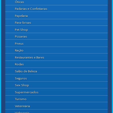
Óticas
Padarias e Confeitarias
Papelaria
Para-brisas
Pet Shop
Pizzarias
Pneus
Ração
Restaurantes e Bares
Rodas
Salão de Beleza
Seguros
Sex Shop
Supermercados
Turismo
Veterinária