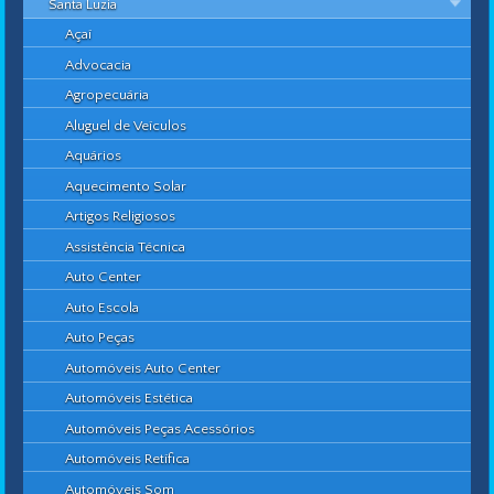
Santa Luzia
Açaí
Advocacia
Agropecuária
Aluguel de Veículos
Aquários
Aquecimento Solar
Artigos Religiosos
Assistência Técnica
Auto Center
Auto Escola
Auto Peças
Automóveis Auto Center
Automóveis Estética
Automóveis Peças Acessórios
Automóveis Retífica
Automóveis Som