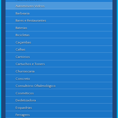
Automóveis Vidros
Barbearia
Bares e Restaurantes
Baterias
Bicicletas
Caçambas
Calhas
Cartórios
Cartuchos e Toners
Churrascaria
Concreto
Consultório Oftalmológico
Cosméticos
Dedetizadora
Esquadrias
Ferragens