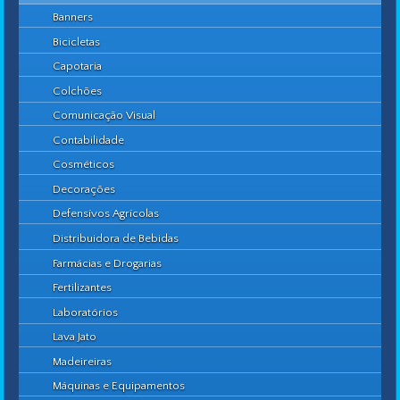
Banners
Bicicletas
Capotaria
Colchões
Comunicação Visual
Contabilidade
Cosméticos
Decorações
Defensívos Agrícolas
Distribuidora de Bebidas
Farmácias e Drogarias
Fertilizantes
Laboratórios
Lava Jato
Madeireiras
Máquinas e Equipamentos