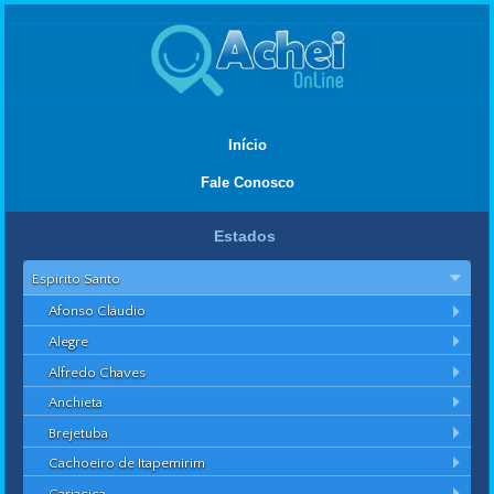
Início
Fale Conosco
Estados
Espírito Santo
Afonso Cláudio
Alegre
Alfredo Chaves
Anchieta
Brejetuba
Cachoeiro de Itapemirim
Cariacica