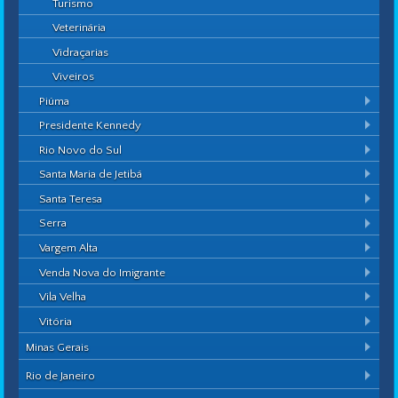
Turismo
Veterinária
Vidraçarias
Viveiros
Piúma
Presidente Kennedy
Rio Novo do Sul
Santa Maria de Jetibá
Santa Teresa
Serra
Vargem Alta
Venda Nova do Imigrante
Vila Velha
Vitória
Minas Gerais
Rio de Janeiro