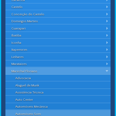
Castelo
Conceição do Castelo
Domingos Martins
Guarapari
Ibatiba
Iconha
Itapemirim
Linhares
Marataízes
Marechal Floriano
Advocacia
Aluguel de Munk
Assistência Técnica
Auto Center
Automóveis Mecânica
Automóveis Som