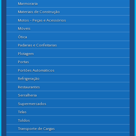
Marmoraria
Materiais de Construção
Motos - Peças e Acessórios
Móveis
Ótica
Padarias e Confeitarias
Plotagem
Portas
Portões Automáticos
Refrigeração
Restaurantes
Serralheria
Supermercados
Telas
Toldos
Transporte de Cargas