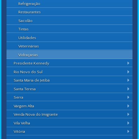
Refrigeração
Restaurantes
Sacolão
Tintas
Utilidades
Veterinárias
Vidraçarias
Presidente Kennedy
Rio Novo do Sul
Santa Maria de Jetibá
Santa Teresa
Serra
Vargem Alta
Venda Nova do Imigrante
Vila Velha
Vitória