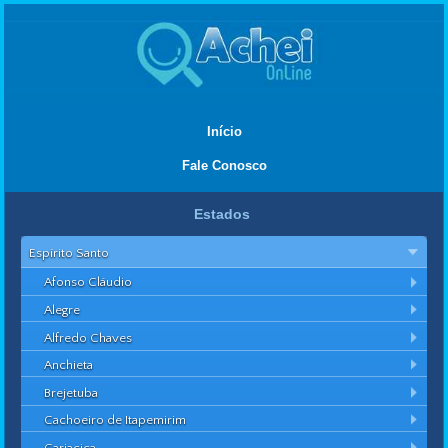
Início
Fale Conosco
Estados
Espírito Santo
Afonso Cláudio
Alegre
Alfredo Chaves
Anchieta
Brejetuba
Cachoeiro de Itapemirim
Cariacica