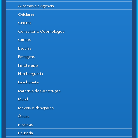
Automóveis Agência
Celulares
Cinema
Consultório Odontológico
Cursos
Escolas
Ferragens
Fisioterapia
Hamburgueria
Lanchonete
Materiais de Construção
Motel
Móveis e Planejados
Óticas
Pizzarias
Pousada