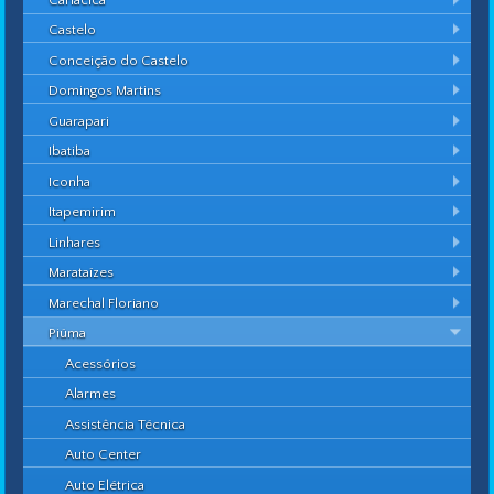
Castelo
Conceição do Castelo
Domingos Martins
Guarapari
Ibatiba
Iconha
Itapemirim
Linhares
Marataízes
Marechal Floriano
Piúma
Acessórios
Alarmes
Assistência Técnica
Auto Center
Auto Elétrica