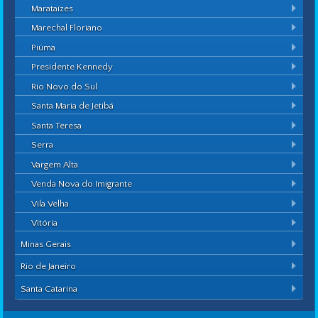
Marataízes
Marechal Floriano
Piúma
Presidente Kennedy
Rio Novo do Sul
Santa Maria de Jetibá
Santa Teresa
Serra
Vargem Alta
Venda Nova do Imigrante
Vila Velha
Vitória
Minas Gerais
Rio de Janeiro
Santa Catarina