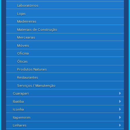
Laboratórios
Lojas
Madeireiras
Materiais de Construção
Mercearias
Móveis
Oficina
Óticas
Produtos Naturais
Restaurantes
Serviços / Manutenção
Guarapari
Ibatiba
Iconha
Itapemirim
Linhares