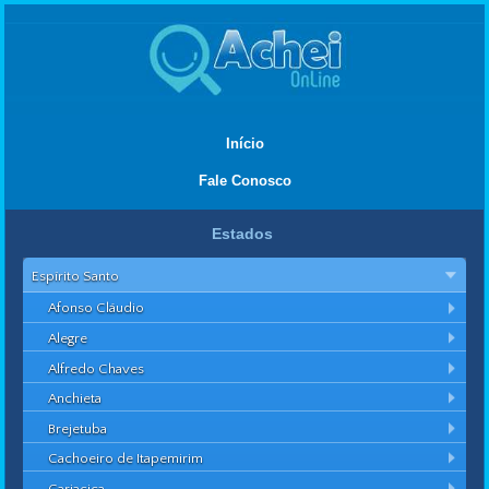
Início
Fale Conosco
Estados
Espírito Santo
Afonso Cláudio
Alegre
Alfredo Chaves
Anchieta
Brejetuba
Cachoeiro de Itapemirim
Cariacica