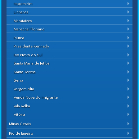
Itapemirim
Linhares
Marataízes
Marechal Floriano
Piúma
Presidente Kennedy
Rio Novo do Sul
Santa Maria de Jetibá
Santa Teresa
Serra
Vargem Alta
Venda Nova do Imigrante
Vila Velha
Vitória
Minas Gerais
Rio de Janeiro