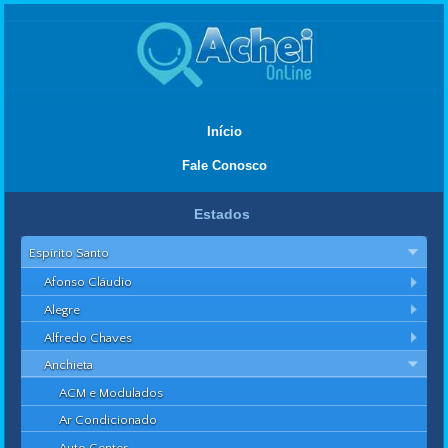
Início
Fale Conosco
Estados
Espírito Santo
Afonso Cláudio
Alegre
Alfredo Chaves
Anchieta
ACM e Modulados
Ar Condicionado
Auto Center