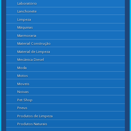
Laboratório
Lanchonete
Limpeza
Máquinas
Marmoraria
Material Construção
Material de Limpeza
Mecânica Diesel
Moda
Motos
Moveis
Noivas
Pet Shop
Pneus
Produtos de Limpeza
Produtos Naturais