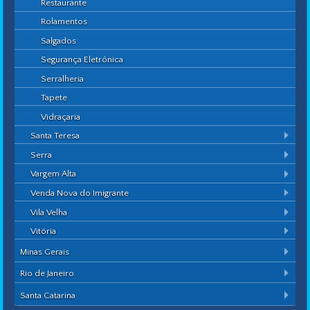
Restaurante
Rolamentos
Salgados
Segurança Eletrônica
Serralheria
Tapete
Vidraçaria
Santa Teresa
Serra
Vargem Alta
Venda Nova do Imigrante
Vila Velha
Vitória
Minas Gerais
Rio de Janeiro
Santa Catarina