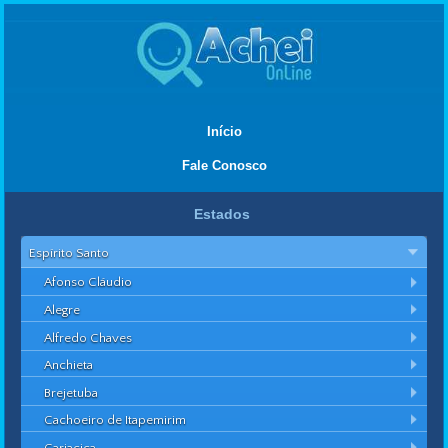
Início
Fale Conosco
Estados
Espírito Santo
Afonso Cláudio
Alegre
Alfredo Chaves
Anchieta
Brejetuba
Cachoeiro de Itapemirim
Cariacica