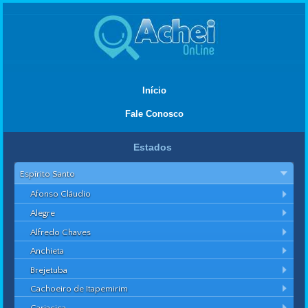
Início
Fale Conosco
Estados
Espírito Santo
Afonso Cláudio
Alegre
Alfredo Chaves
Anchieta
Brejetuba
Cachoeiro de Itapemirim
Cariacica