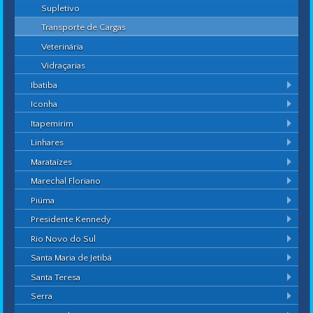
Supletivo
Transporte de Cargas
Veterinária
Vidraçarias
Ibatiba
Iconha
Itapemirim
Linhares
Marataízes
Marechal Floriano
Piúma
Presidente Kennedy
Rio Novo do Sul
Santa Maria de Jetibá
Santa Teresa
Serra