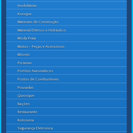
Imobiliárias
Kiosque
Materiais de Construção
Material Elétrico e Hidráulico
Moda Praia
Motos - Peças e Acessórios
Móveis
Pizzarias
Portões Automáticos
Postos de Combustíveis
Pousadas
Quiosque
Rações
Restaurante
Rotisseria
Segurança Eletrônica