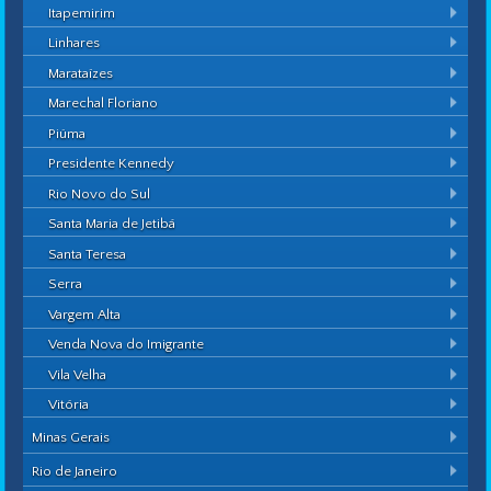
Itapemirim
Linhares
Marataízes
Marechal Floriano
Piúma
Presidente Kennedy
Rio Novo do Sul
Santa Maria de Jetibá
Santa Teresa
Serra
Vargem Alta
Venda Nova do Imigrante
Vila Velha
Vitória
Minas Gerais
Rio de Janeiro