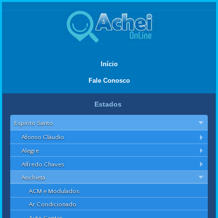
Início
Fale Conosco
Estados
Espírito Santo
Afonso Cláudio
Alegre
Alfredo Chaves
Anchieta
ACM e Modulados
Ar Condicionado
Auto Center