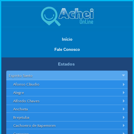
Início
Fale Conosco
Estados
Espírito Santo
Afonso Cláudio
Alegre
Alfredo Chaves
Anchieta
Brejetuba
Cachoeiro de Itapemirim
Cariacica