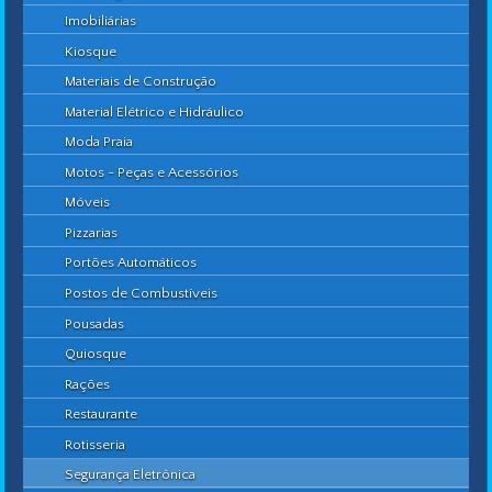
Imobiliárias
Kiosque
Materiais de Construção
Material Elétrico e Hidráulico
Moda Praia
Motos - Peças e Acessórios
Móveis
Pizzarias
Portões Automáticos
Postos de Combustíveis
Pousadas
Quiosque
Rações
Restaurante
Rotisseria
Segurança Eletrônica