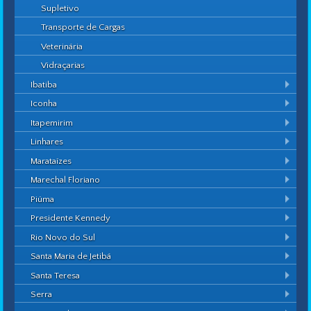
Supletivo
Transporte de Cargas
Veterinária
Vidraçarias
Ibatiba
Iconha
Itapemirim
Linhares
Marataízes
Marechal Floriano
Piúma
Presidente Kennedy
Rio Novo do Sul
Santa Maria de Jetibá
Santa Teresa
Serra