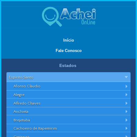
Início
Fale Conosco
Estados
Espírito Santo
Afonso Cláudio
Alegre
Alfredo Chaves
Anchieta
Brejetuba
Cachoeiro de Itapemirim
Cariacica