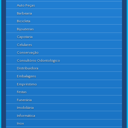
Auto Peças
Barbearia
Bicicleta
Bijouterias
Capotaria
Celulares
Conservação
Consultório Odontológico
Distribuidora
Embalagens
Empréstimo
Festas
Funerária
Imobiliária
Informática
Inox