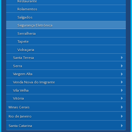
Restaurante
Rolamentos
Salgados
Segurança Eletrônica
Serralheria
Tapete
Vidraçaria
Santa Teresa
Serra
Vargem Alta
Venda Nova do Imigrante
Vila Velha
Vitória
Minas Gerais
Rio de Janeiro
Santa Catarina