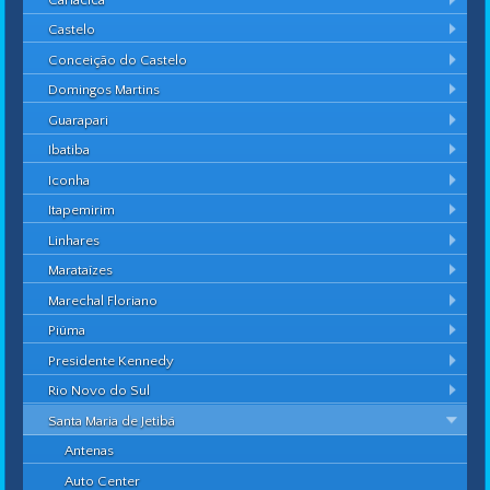
Castelo
Conceição do Castelo
Domingos Martins
Guarapari
Ibatiba
Iconha
Itapemirim
Linhares
Marataízes
Marechal Floriano
Piúma
Presidente Kennedy
Rio Novo do Sul
Santa Maria de Jetibá
Antenas
Auto Center