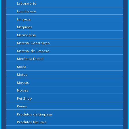
Laboratório
Lanchonete
Limpeza
Máquinas
Marmoraria
Material Construção
Material de Limpeza
Mecânica Diesel
Moda
Motos
Moveis
Noivas
Pet Shop
Pneus
Produtos de Limpeza
Produtos Naturais