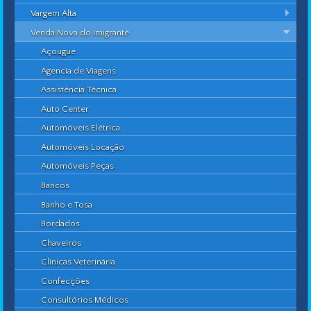
Vargem Alta
Venda Nova do Imigrante
Açougue
Agencia de Viagens
Assistência Técnica
Auto Center
Automóveis Elétrica
Automóveis Locação
Automóveis Peças
Bancos
Banho e Tosa
Bordados
Chaveiros
Clínicas Veterinária
Confecções
Consultórios Médicos