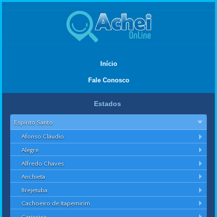
Início
Fale Conosco
Estados
Espírito Santo
Afonso Cláudio
Alegre
Alfredo Chaves
Anchieta
Brejetuba
Cachoeiro de Itapemirim
Cariacica