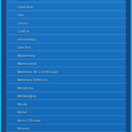
Funerária
Gás
Gesso
Gráfica
Informática
Lanches
Madeireira
Marmoraria
Materiais de Construção
Materiais Elétricos
Mecânica
Metalúrgica
Moda
Motel
Moto Oficinas
Móveis