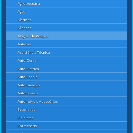
Agropecuária
Água
Alarmes
Alianças
Aluguel de Roupas
Antenas
Assistência Técnica
Auto Center
Auto Elétrica
Auto Escola
Auto Lavação
Automóveis
Automóveis Acessórios
Betoneiras
Bicicletas
Borracharia