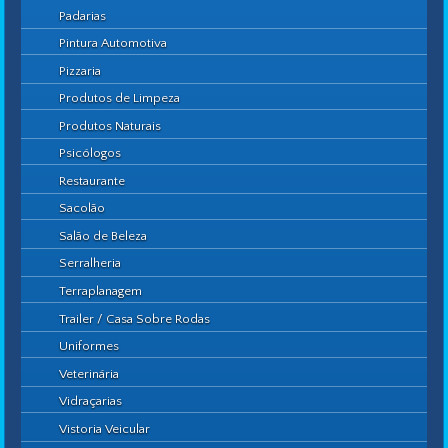
Padarias
Pintura Automotiva
Pizzaria
Produtos de Limpeza
Produtos Naturais
Psicólogos
Restaurante
Sacolão
Salão de Beleza
Serralheria
Terraplanagem
Trailer / Casa Sobre Rodas
Uniformes
Veterinária
Vidraçarias
Vistoria Veicular