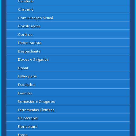
Cafeteria
Chaveiro
Comunicação Visual
Construções
Cortinas
Dedetizadora
Despachante
Doces e Salgados
Dpvat
Estamparia
Estofados
Eventos
Farmácias e Drogarias
Ferramentas Elétricas
Fisioterapia
Floricultura
Fotos