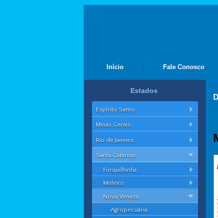
Início
Fale Conosco
Estados
D
Espírito Santo
Minas Gerais
Rio de Janeiro
Santa Catarina
Forquilhinha
Meleiro
Nova Veneza
Agropecuária