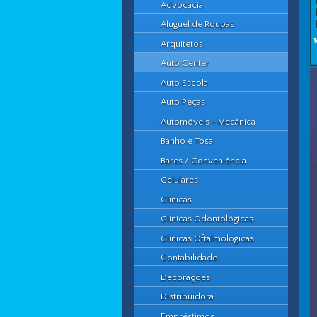
Advocacia
Aluguel de Roupas
Arquitetos
Auto Center
Auto Escola
Auto Peças
Automóveis - Mecânica
Banho e Tosa
Bares / Conveniência
Celulares
Clínicas
Clínicas Odontológicas
Clínicas Oftalmológicas
Contabilidade
Decorações
Distribuidora
Empréstimos