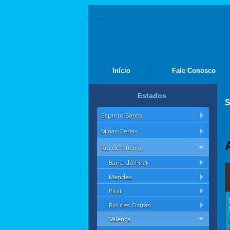
Início
Fale Conosco
Estados
S
Espírito Santo
Minas Gerais
Rio de Janeiro
Barra do Piraí
Mendes
Piraí
Rio das Ostras
Valença